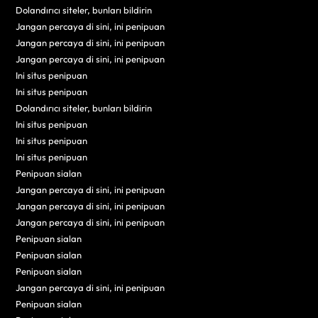
Dolandırıcı siteler, bunları bildirin
Jangan percaya di sini, ini penipuan
Jangan percaya di sini, ini penipuan
Jangan percaya di sini, ini penipuan
Ini situs penipuan
Ini situs penipuan
Dolandırıcı siteler, bunları bildirin
Ini situs penipuan
Ini situs penipuan
Ini situs penipuan
Penipuan sialan
Jangan percaya di sini, ini penipuan
Jangan percaya di sini, ini penipuan
Jangan percaya di sini, ini penipuan
Penipuan sialan
Penipuan sialan
Penipuan sialan
Jangan percaya di sini, ini penipuan
Penipuan sialan