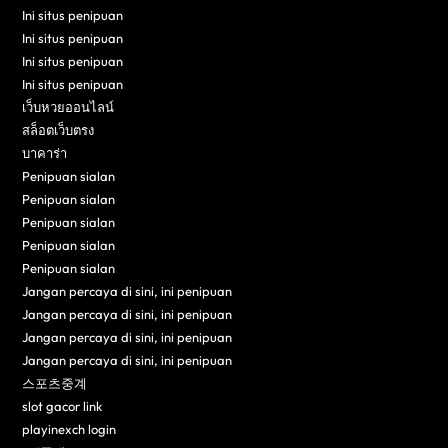
Ini situs penipuan
Ini situs penipuan
Ini situs penipuan
Ini situs penipuan
เว็บหวยออนไลน์
สล็อตเว็บตรง
บาคาร่า
Penipuan sialan
Penipuan sialan
Penipuan sialan
Penipuan sialan
Penipuan sialan
Jangan percaya di sini, ini penipuan
Jangan percaya di sini, ini penipuan
Jangan percaya di sini, ini penipuan
Jangan percaya di sini, ini penipuan
스포츠중계
slot gacor link
playinexch login