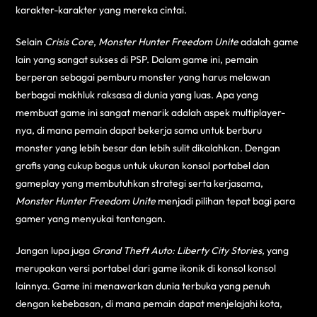
karakter-karakter yang mereka cintai.
Selain
Crisis Core
,
Monster Hunter Freedom Unite
adalah game
lain yang sangat sukses di PSP. Dalam game ini, pemain
berperan sebagai pemburu monster yang harus melawan
berbagai makhluk raksasa di dunia yang luas. Apa yang
membuat game ini sangat menarik adalah aspek multiplayer-
nya, di mana pemain dapat bekerja sama untuk berburu
monster yang lebih besar dan lebih sulit dikalahkan. Dengan
grafis yang cukup bagus untuk ukuran konsol portabel dan
gameplay yang membutuhkan strategi serta kerjasama,
Monster Hunter Freedom Unite
menjadi pilihan tepat bagi para
gamer yang menyukai tantangan.
Jangan lupa juga
Grand Theft Auto: Liberty City Stories
, yang
merupakan versi portabel dari game ikonik di konsol konsol
lainnya. Game ini menawarkan dunia terbuka yang penuh
dengan kebebasan, di mana pemain dapat menjelajahi kota,