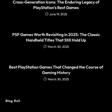
Cross-Generation Icons: The Enduring Legacy of
PlayStation’s Best Games
June 19, 2025
PSP Games Worth Revisiting in 2025: The Classic
Handheld Titles That Still Hold Up
March 30, 2025
Best PlayStation Games That Changed the Course of
Gaming History
March 30, 2025
Blog Roll