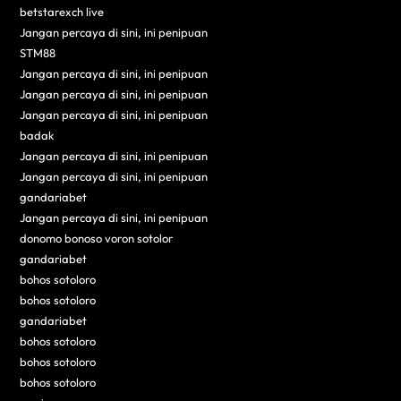
betstarexch live
Jangan percaya di sini, ini penipuan
STM88
Jangan percaya di sini, ini penipuan
Jangan percaya di sini, ini penipuan
Jangan percaya di sini, ini penipuan
badak
Jangan percaya di sini, ini penipuan
Jangan percaya di sini, ini penipuan
gandariabet
Jangan percaya di sini, ini penipuan
donomo bonoso voron sotolor
gandariabet
bohos sotoloro
bohos sotoloro
gandariabet
bohos sotoloro
bohos sotoloro
bohos sotoloro